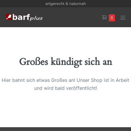
Zum
artgerecht & naturnah
Inhalt
Warenkorb
Elemente
0
springen
Men
im
Scha
Warenkorb
Großes kündigt sich an
Hier bahnt sich etwas Großes an! Unser Shop ist in Arbeit
und wird bald veröffentlicht!