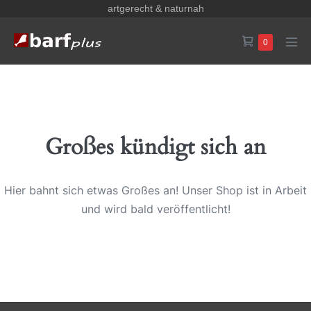
Zum
artgerecht & naturnah
Inhalt
Warenkorb
Elemente
0
springen
Men
im
Scha
Warenkorb
Großes kündigt sich an
Hier bahnt sich etwas Großes an! Unser Shop ist in Arbeit
und wird bald veröffentlicht!