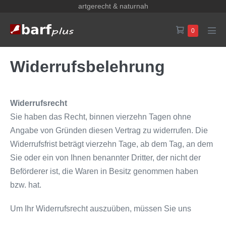
Zum
artgerecht & naturnah
Inhalt
Warenkorb
Elemente
0
springen
Men
im
Scha
Warenkorb
Widerrufsbelehrung
Widerrufsrecht
Sie haben das Recht, binnen vierzehn Tagen ohne
Angabe von Gründen diesen Vertrag zu widerrufen. Die
Widerrufsfrist beträgt vierzehn Tage, ab dem Tag, an dem
Sie oder ein von Ihnen benannter Dritter, der nicht der
Beförderer ist, die Waren in Besitz genommen haben
bzw. hat.
Um Ihr Widerrufsrecht auszuüben, müssen Sie uns